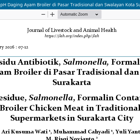
i pH Daging Ayam Broiler di Pasar Tradisional dan Swalayan Kota S