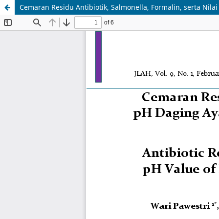
Cemaran Residu Antibiotik, Salmonella, Formalin, serta Nila