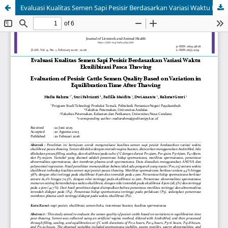
Evaluasi Kualitas Semen Sapi Pesisir Berdasarkan Variasi Waktu Ekuilibirasi Pasca Thawing