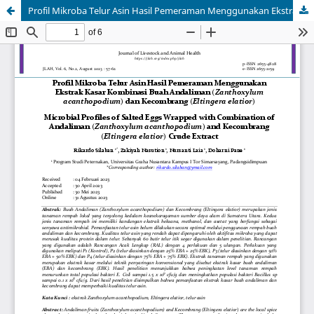
Profil Mikroba Telur Asin Hasil Pemeraman Menggunakan Ekstrak Kasar Kombinasi Buah Andaliman (Zanthoxylum acanthopodium) dan Kecombrang (Eltingera elatior)