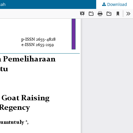
gah
Download