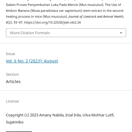
Dalam Proses Penyembuhan Luka Pada Mencit (Mus musculus): The Use of
Ambon Banana (Musa paradisiaca var sapientum) stem extract in the wound
healing process in mice (Mus musculus).
Journal of Livestock and Animal Health
,
6
(2), 93–97. https://doi.org/10.32530/jlah.v6i2.34
More Citation Formats
Issue
Vol. 6 No. 2 (2023): August
Section
Articles
License
Copyright (c) 2023 Amany Nabila, Irzal Irda, Ulva Mohtar Lutfi,
Sujatmiko