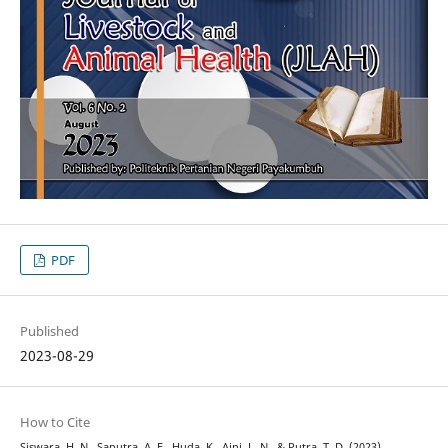
PDF
Published
2023-08-29
How to Cite
Siswara, H. N., Saputra, A. E., Huda, K., Aini, L. N., & Putra, T. D. (2023).