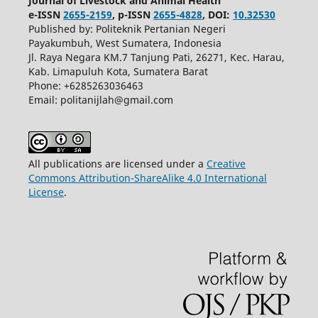
Journal of Livestock and Animal Health
e-ISSN
2655-2159
, p-ISSN
2655-4828
, DOI:
10.32530
Published by: Politeknik Pertanian Negeri
Payakumbuh, West Sumatera, Indonesia
Jl. Raya Negara KM.7 Tanjung Pati, 26271, Kec. Harau,
Kab. Limapuluh Kota, Sumatera Barat
Phone: +6285263036463
Email: politanijlah@gmail.com
All publications are licensed under a
Creative
Commons Attribution-ShareAlike 4.0 International
License
.