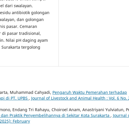
el dari swalayan.
residu antibiotik golongan
swalayan, dan golongan
enis pasar. Cemaran
di pasar tradisional,
n. Nilai pH daging ayam
a Surakarta tergolong
riarta, Muhammad Cahyadi,
Pengaruh Waktu Pemerahan terhadap
api di PT. UPBS
,
Journal of Livestock and Animal Health : Vol. 6 No. 
amono, Endang Tri Rahayu, Choiroel Anam, Anastriyani Yulviatun, Pr
dan Praktik Penyembelihannya di Sekitar Kota Surakarta
,
Journal 
(2025): February