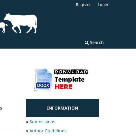
Register
Login
Search
ts
INFORMATION
»
Submissions
»
Author Guidelines