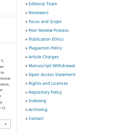
»
Editorial Team
»
Reviewers
»
Focus and Scope
»
Peer Review Process
»
Publication Ethics
»
Plagiarism Policy
»
Article Charges
 Y.,
»
Manuscript Withdrawal
ran
rta
»
Open Access Statement
isional
»
Rights and Licences
esidue,
pH
»
Repository Policy
l
»
Indexing
y.
7–12.
»
Archiving
»
Contact