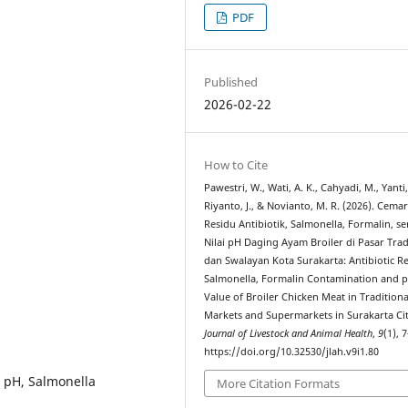
PDF
Published
2026-02-22
How to Cite
Pawestri, W., Wati, A. K., Cahyadi, M., Yanti,
Riyanto, J., & Novianto, M. R. (2026). Cema
Residu Antibiotik, Salmonella, Formalin, se
Nilai pH Daging Ayam Broiler di Pasar Trad
dan Swalayan Kota Surakarta: Antibiotic R
Salmonella, Formalin Contamination and 
Value of Broiler Chicken Meat in Traditiona
Markets and Supermarkets in Surakarta Cit
Journal of Livestock and Animal Health
,
9
(1), 
https://doi.org/10.32530/jlah.v9i1.80
, pH, Salmonella
More Citation Formats