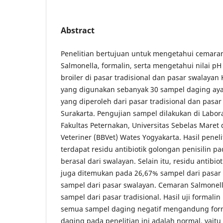
Abstract
Penelitian bertujuan untuk mengetahui cemaran 
Salmonella, formalin, serta mengetahui nilai p
broiler di pasar tradisional dan pasar swalayan
yang digunakan sebanyak 30 sampel daging aya
yang diperoleh dari pasar tradisional dan pasar
Surakarta. Pengujian sampel dilakukan di Labor
Fakultas Peternakan, Universitas Sebelas Maret 
Veteriner (BBVet) Wates Yogyakarta. Hasil pene
terdapat residu antibiotik golongan penisilin 
berasal dari swalayan. Selain itu, residu antibi
juga ditemukan pada 26,67% sampel dari pasar 
sampel dari pasar swalayan. Cemaran Salmonel
sampel dari pasar tradisional. Hasil uji forma
semua sampel daging negatif mengandung forma
daging pada penelitian ini adalah normal, yait