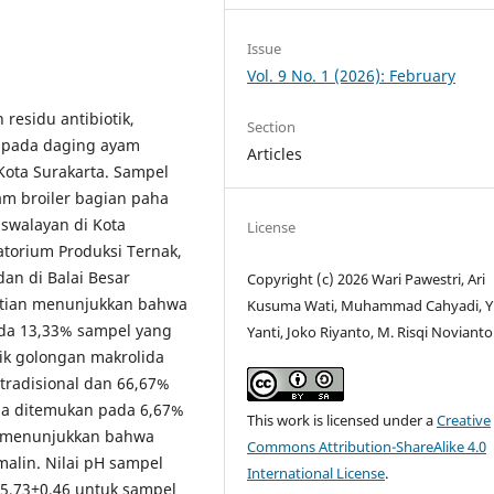
Issue
Vol. 9 No. 1 (2026): February
residu antibiotik,
Section
H pada daging ayam
Articles
 Kota Surakarta. Sampel
m broiler bagian paha
 swalayan di Kota
License
atorium Produksi Ternak,
dan di Balai Besar
Copyright (c) 2026 Wari Pawestri, Ari
litian menunjukkan bahwa
Kusuma Wati, Muhammad Cahyadi, Yu
pada 13,33% sampel yang
Yanti, Joko Riyanto, M. Risqi Novianto
otik golongan makrolida
tradisional dan 66,67%
la ditemukan pada 6,67%
This work is licensed under a
Creative
lin menunjukkan bahwa
Commons Attribution-ShareAlike 4.0
lin. Nilai pH sampel
International License
.
u 5,73±0,46 untuk sampel